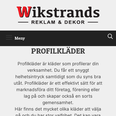
Hoppa
till
innehåll
Meny
PROFILKLÄDER
Profilkläder är kläder som profilerar din
verksamhet. Du får ett snyggt
helhetsintryck samtidigt som du syns bra
utåt. Profilkläder är ett effektivt sätt för att
marknadsföra ditt företag, förening eller
lag på och skapar också en sorts
gemensamhet.
Här finns det mycket olika kläder att välja
på och du har stor valfrihet. Det kan vara